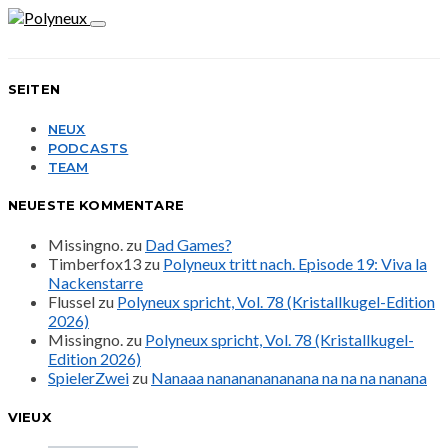
SEITEN
NEUX
PODCASTS
TEAM
NEUESTE KOMMENTARE
Missingno.
zu
Dad Games?
Timberfox13
zu
Polyneux tritt nach. Episode 19: Viva la
Nackenstarre
Flussel
zu
Polyneux spricht, Vol. 78 (Kristallkugel-Edition
2026)
Missingno.
zu
Polyneux spricht, Vol. 78 (Kristallkugel-
Edition 2026)
SpielerZwei
zu
Nanaaa nanananananana na na na nanana
VIEUX