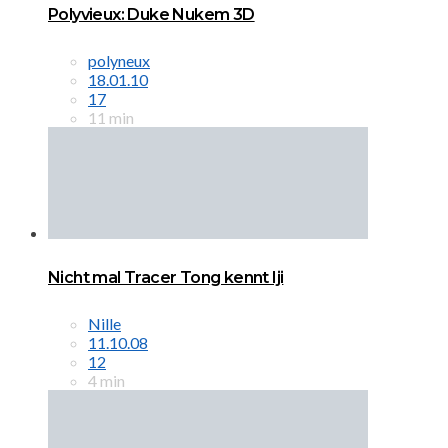
Polyvieux: Duke Nukem 3D
polyneux
18.01.10
17
11 min
Nicht mal Tracer Tong kennt Iji
Nille
11.10.08
12
4 min