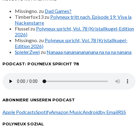
Missingno.
zu
Dad Games?
Timberfox13
zu
Polyneux tritt nach. Episode 19: Viva la
Nackenstarre
Flussel
zu
Polyneux spricht, Vol. 78 (Kristallkugel-Edition
2026)
Missingno.
zu
Polyneux spricht, Vol. 78 (Kristallkugel-
Edition 2026)
SpielerZwei
zu
Nanaaa nanananananana na na na nanana
PODCAST: POLYNEUX SPRICHT 78
ABONNIERE UNSEREN PODCAST
Apple Podcasts
Spotify
Amazon Music
Android
by Email
RSS
POLYNEUX SOZIAL