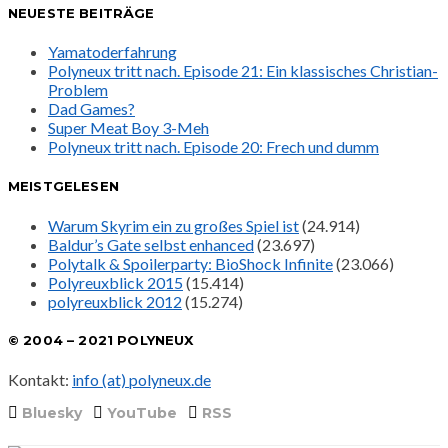
NEUESTE BEITRÄGE
Yamatoderfahrung
Polyneux tritt nach. Episode 21: Ein klassisches Christian-
Problem
Dad Games?
Super Meat Boy 3-Meh
Polyneux tritt nach. Episode 20: Frech und dumm
MEISTGELESEN
Warum Skyrim ein zu großes Spiel ist
(24.914)
Baldur’s Gate selbst enhanced
(23.697)
Polytalk & Spoilerparty: BioShock Infinite
(23.066)
Polyreuxblick 2015
(15.414)
polyreuxblick 2012
(15.274)
© 2004 – 2021 POLYNEUX
Kontakt:
info (at) polyneux.de
Bluesky
YouTube
RSS