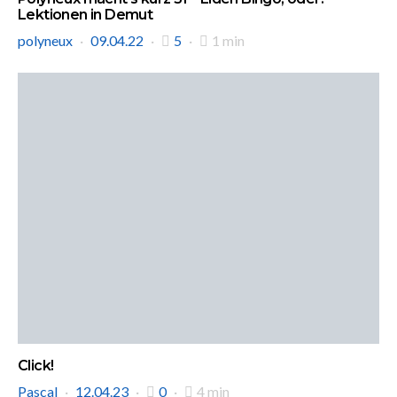
Lektionen in Demut
polyneux
09.04.22
5
1 min
Click!
Pascal
12.04.23
0
4 min