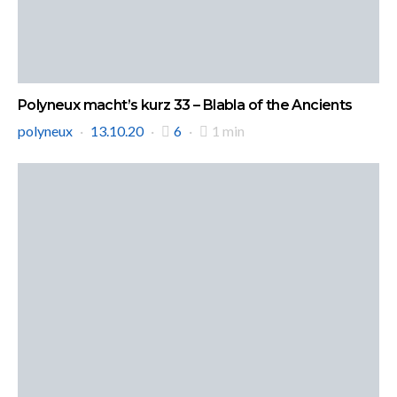
Polyneux macht’s kurz 33 – Blabla of the Ancients
polyneux
13.10.20
6
1 min