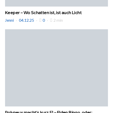
Keeper – Wo Schatten ist, ist auch Licht
Jenni
04.12.25
0
2 min
Polyneux macht’s kurz 51 – Elden Bingo, oder: