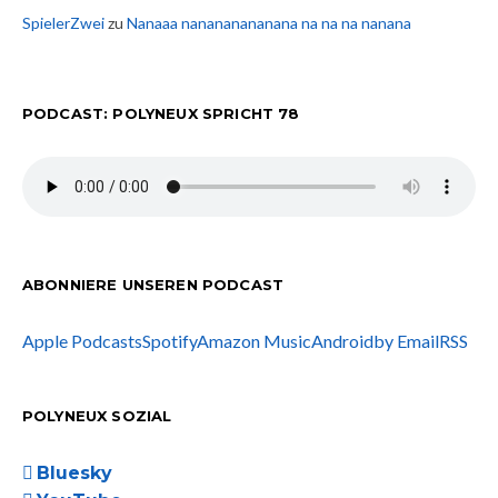
SpielerZwei
zu
Nanaaa nanananananana na na na nanana
PODCAST: POLYNEUX SPRICHT 78
ABONNIERE UNSEREN PODCAST
Apple Podcasts
Spotify
Amazon Music
Android
by Email
RSS
POLYNEUX SOZIAL
Bluesky