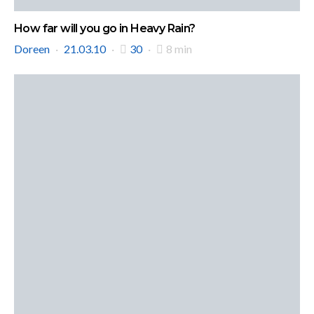
How far will you go in Heavy Rain?
Doreen
21.03.10
30
8 min