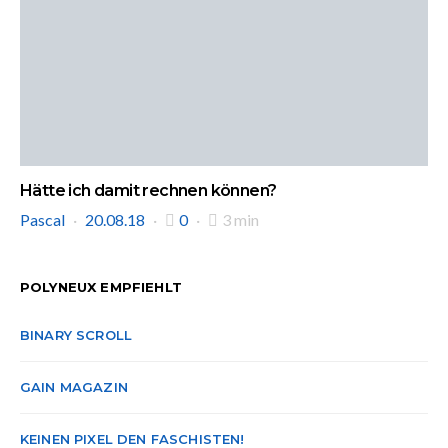
Hätte ich damit rechnen können?
Pascal
20.08.18
0
3 min
POLYNEUX EMPFIEHLT
BINARY SCROLL
GAIN MAGAZIN
KEINEN PIXEL DEN FASCHISTEN!