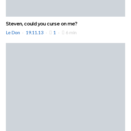
Steven, could you curse on me?
Le Don
19.11.13
1
6 min