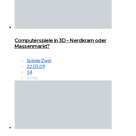
Computerspiele in 3D – Nerdkram oder
Massenmarkt?
SpielerZwei
22.05.09
14
6 min