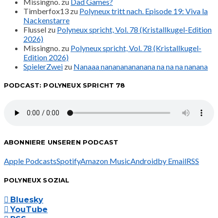
Missingno.
zu
Dad Games?
Timberfox13
zu
Polyneux tritt nach. Episode 19: Viva la
Nackenstarre
Flussel
zu
Polyneux spricht, Vol. 78 (Kristallkugel-Edition
2026)
Missingno.
zu
Polyneux spricht, Vol. 78 (Kristallkugel-
Edition 2026)
SpielerZwei
zu
Nanaaa nanananananana na na na nanana
PODCAST: POLYNEUX SPRICHT 78
ABONNIERE UNSEREN PODCAST
Apple Podcasts
Spotify
Amazon Music
Android
by Email
RSS
POLYNEUX SOZIAL
Bluesky
YouTube