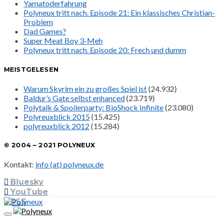
Yamatoderfahrung
Polyneux tritt nach. Episode 21: Ein klassisches Christian-
Problem
Dad Games?
Super Meat Boy 3-Meh
Polyneux tritt nach. Episode 20: Frech und dumm
MEISTGELESEN
Warum Skyrim ein zu großes Spiel ist
(24.932)
Baldur’s Gate selbst enhanced
(23.719)
Polytalk & Spoilerparty: BioShock Infinite
(23.080)
Polyreuxblick 2015
(15.425)
polyreuxblick 2012
(15.284)
© 2004 – 2021 POLYNEUX
Kontakt:
info (at) polyneux.de
Bluesky
YouTube
RSS