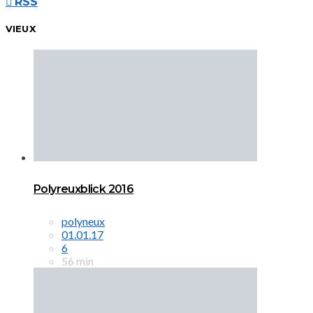
RSS
VIEUX
Polyreuxblick 2016
polyneux
01.01.17
6
56 min