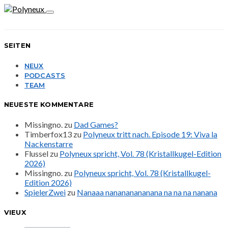
SEITEN
NEUX
PODCASTS
TEAM
NEUESTE KOMMENTARE
Missingno.
zu
Dad Games?
Timberfox13
zu
Polyneux tritt nach. Episode 19: Viva la
Nackenstarre
Flussel
zu
Polyneux spricht, Vol. 78 (Kristallkugel-Edition
2026)
Missingno.
zu
Polyneux spricht, Vol. 78 (Kristallkugel-
Edition 2026)
SpielerZwei
zu
Nanaaa nanananananana na na na nanana
VIEUX