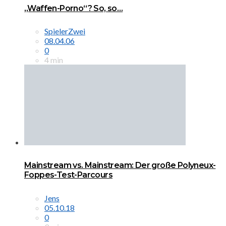
„Waffen-Porno“? So, so…
SpielerZwei
08.04.06
0
4 min
Mainstream vs. Mainstream: Der große Polyneux-
Foppes-Test-Parcours
Jens
05.10.18
0