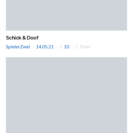
Schick & Doof
SpielerZwei
14.05.21
10
3 min