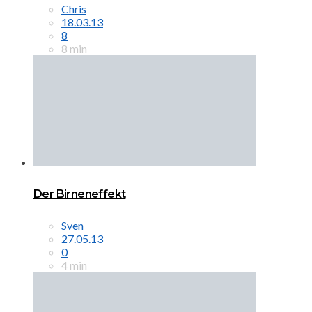
Chris
18.03.13
8
8 min
Der Birneneffekt
Sven
27.05.13
0
4 min