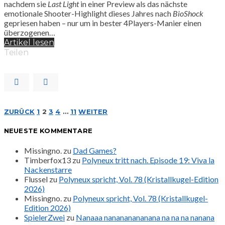
nachdem sie
Last Light
in einer Preview als das nächste
emotionale Shooter-Highlight dieses Jahres nach
BioShock
gepriesen haben – nur um in bester 4Players-Manier einen
überzogenen…
Artikel lesen
Teilen
Seitennummerierung
ZURÜCK
1
2
3
4
…
11
WEITER
NEUESTE KOMMENTARE
der
Missingno.
zu
Dad Games?
Beiträge
Timberfox13
zu
Polyneux tritt nach. Episode 19: Viva la
Nackenstarre
Flussel
zu
Polyneux spricht, Vol. 78 (Kristallkugel-Edition
2026)
Missingno.
zu
Polyneux spricht, Vol. 78 (Kristallkugel-
Edition 2026)
SpielerZwei
zu
Nanaaa nanananananana na na na nanana