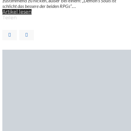
zustimmend zu nicken, außer bei einem:
„Demon’s Souls ist
schlicht das bessere der beiden RPGs“
.…
Artikel lesen
Teilen