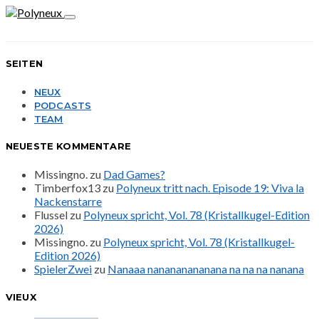
SEITEN
NEUX
PODCASTS
TEAM
NEUESTE KOMMENTARE
Missingno.
zu
Dad Games?
Timberfox13
zu
Polyneux tritt nach. Episode 19: Viva la
Nackenstarre
Flussel
zu
Polyneux spricht, Vol. 78 (Kristallkugel-Edition
2026)
Missingno.
zu
Polyneux spricht, Vol. 78 (Kristallkugel-
Edition 2026)
SpielerZwei
zu
Nanaaa nanananananana na na na nanana
VIEUX