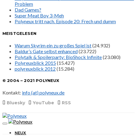
Problem
Dad Games?
Super Meat Boy 3-Meh
Polyneux tritt nach. Episode 20: Frech und dumm
MEISTGELESEN
Warum Skyrim ein zu großes Spiel ist
(24.932)
Baldur’s Gate selbst enhanced
(23.722)
Polytalk & Spoilerparty: BioShock Infinite
(23.080)
Polyreuxblick 2015
(15.427)
polyreuxblick 2012
(15.284)
© 2004 – 2021 POLYNEUX
Kontakt:
info (at) polyneux.de
Bluesky
YouTube
RSS
NEUX