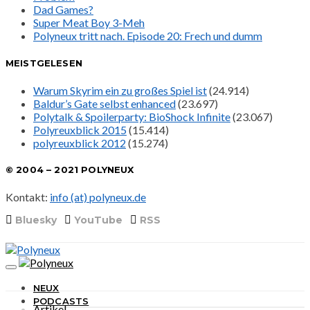
Dad Games?
Super Meat Boy 3-Meh
Polyneux tritt nach. Episode 20: Frech und dumm
MEISTGELESEN
Warum Skyrim ein zu großes Spiel ist
(24.914)
Baldur’s Gate selbst enhanced
(23.697)
Polytalk & Spoilerparty: BioShock Infinite
(23.067)
Polyreuxblick 2015
(15.414)
polyreuxblick 2012
(15.274)
© 2004 – 2021 POLYNEUX
Kontakt:
info (at) polyneux.de
Bluesky
YouTube
RSS
NEUX
PODCASTS
Artikel