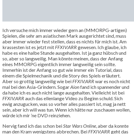
Ich versuche mich immer wieder gern an (MMORPG-artigen)
Spielen, die sehr am asiatischen Mark ausgerichtet sind, muss
aber immer wieder fest stellen, dass es nichts für mich ist. Am
krassesten ist es jetzt mit
FFXIV:ARR
gewesen. Ich glaube, ich
habe es eine halbe Stunde ausgehalten. Ist ja ganz hübsch und
so, aber so langweilig. Man könnte meinen, dass der Anfang
eines MMORPG eigentlich immer langweilig sein sollte.
Immerhin ist der Anfang so gut wie immer ein Tutorial, dass
einem die Spielmechanik und die Story des Spiels erläutert.
Aber so grottig langweilig wie bei
FFXIV:ARR
war es noch nicht
mal bei den Asia-Grindern. Sogar
Aion
fand ich spannender und
da habe ich es auch nicht lange ausgehalten. Vielleicht ist bei
FFXIV:ARR
auch das ellenlange Video zu Beginn schuld. Sich
ewig anzugucken, was so vorher alles passiert ist, mag ja nett
sein, aber ich will was tun. Wenn ich hätte nur zuschauen wollen,
würde ich mir ’ne DVD reinziehen.
Nervig fand ich das schon bei
Star Wars Online
, aber da konnte
man den Kram wenigstens abbrechen. Bei
FFXIV:ARR
geht das