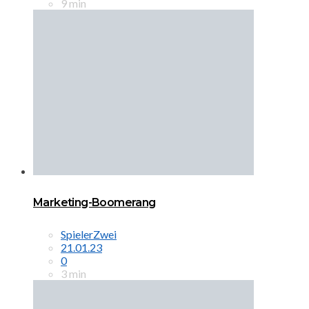
9 min
Marketing-Boomerang
SpielerZwei
21.01.23
0
3 min