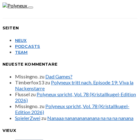
SEITEN
NEUX
PODCASTS
TEAM
NEUESTE KOMMENTARE
Missingno.
zu
Dad Games?
Timberfox13
zu
Polyneux tritt nach. Episode 19: Viva la
Nackenstarre
Flussel
zu
Polyneux spricht, Vol. 78 (Kristallkugel-Edition
2026)
Missingno.
zu
Polyneux spricht, Vol. 78 (Kristallkugel-
Edition 2026)
SpielerZwei
zu
Nanaaa nanananananana na na na nanana
VIEUX