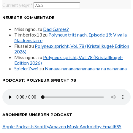
Current ye@r
*
NEUESTE KOMMENTARE
Missingno.
zu
Dad Games?
Timberfox13
zu
Polyneux tritt nach. Episode 19: Viva la
Nackenstarre
Flussel
zu
Polyneux spricht, Vol. 78 (Kristallkugel-Edition
2026)
Missingno.
zu
Polyneux spricht, Vol. 78 (Kristallkugel-
Edition 2026)
SpielerZwei
zu
Nanaaa nanananananana na na na nanana
PODCAST: POLYNEUX SPRICHT 78
ABONNIERE UNSEREN PODCAST
Apple Podcasts
Spotify
Amazon Music
Android
by Email
RSS