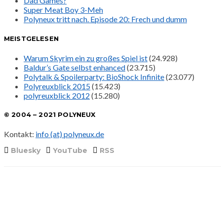
Dad Games?
Super Meat Boy 3-Meh
Polyneux tritt nach. Episode 20: Frech und dumm
MEISTGELESEN
Warum Skyrim ein zu großes Spiel ist
(24.928)
Baldur’s Gate selbst enhanced
(23.715)
Polytalk & Spoilerparty: BioShock Infinite
(23.077)
Polyreuxblick 2015
(15.423)
polyreuxblick 2012
(15.280)
© 2004 – 2021 POLYNEUX
Kontakt:
info (at) polyneux.de
Bluesky
YouTube
RSS