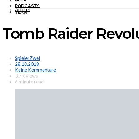
PODCASTS
Artikel
TEAM
Tomb Raider Revol
SpielerZwei
28.10.2018
Keine Kommentare
3.7K views
6 minute read