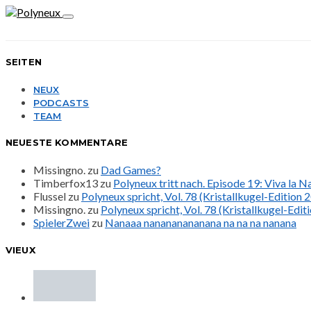
SEITEN
NEUX
PODCASTS
TEAM
NEUESTE KOMMENTARE
Missingno.
zu
Dad Games?
Timberfox13
zu
Polyneux tritt nach. Episode 19: Viva la 
Flussel
zu
Polyneux spricht, Vol. 78 (Kristallkugel-Edition 
Missingno.
zu
Polyneux spricht, Vol. 78 (Kristallkugel-Edit
SpielerZwei
zu
Nanaaa nanananananana na na na nanana
VIEUX