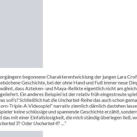
n Vorgängern begonnene Charakterentwicklung der jungen Lara Crof
anebüchene Geschichte, bei der ohne Hand und Fuß immer neue Di
rwähnt, dass Azteken- und Maya-Relikte eigentlich nicht am gleiche
iefert. Ein anderes Beispiel ist der relativ früh eingestreute spi
s soll’s? Schließlich hat die
Uncharted
-Reihe das auch schon gemac
rn-Triple-A-Videospiel“ narrativ ziemlich dämlich dastehen lassen
 Spieler keine schlüssige und spannende Geschichte erzählt, sonde
s mit einer Einfallslosigkeit, die mich ständig überlegen ließ, wo
charted 3
? Oder
Uncharted 4
? …“