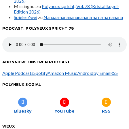
2026)
Missingno.
zu
Polyneux spricht, Vol. 78 (Kristallkugel-
Edition 2026)
SpielerZwei
zu
Nanaaa nanananananana na na na nanana
PODCAST: POLYNEUX SPRICHT 78
ABONNIERE UNSEREN PODCAST
Apple Podcasts
Spotify
Amazon Music
Android
by Email
RSS
POLYNEUX SOZIAL
Bluesky
YouTube
RSS
VIEUX