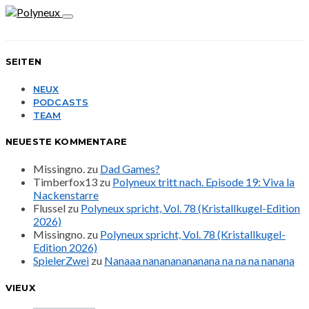
SEITEN
NEUX
PODCASTS
TEAM
NEUESTE KOMMENTARE
Missingno.
zu
Dad Games?
Timberfox13
zu
Polyneux tritt nach. Episode 19: Viva la
Nackenstarre
Flussel
zu
Polyneux spricht, Vol. 78 (Kristallkugel-Edition
2026)
Missingno.
zu
Polyneux spricht, Vol. 78 (Kristallkugel-
Edition 2026)
SpielerZwei
zu
Nanaaa nanananananana na na na nanana
VIEUX