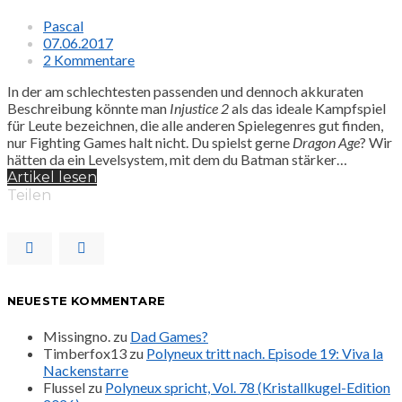
Pascal
07.06.2017
2 Kommentare
In der am schlechtesten passenden und dennoch akkuraten
Beschreibung könnte man
Injustice 2
als das ideale Kampfspiel
für Leute bezeichnen, die alle anderen Spielegenres gut finden,
nur Fighting Games halt nicht. Du spielst gerne
Dragon Age
? Wir
hätten da ein Levelsystem, mit dem du Batman stärker…
Artikel lesen
Teilen
NEUESTE KOMMENTARE
Missingno.
zu
Dad Games?
Timberfox13
zu
Polyneux tritt nach. Episode 19: Viva la
Nackenstarre
Flussel
zu
Polyneux spricht, Vol. 78 (Kristallkugel-Edition