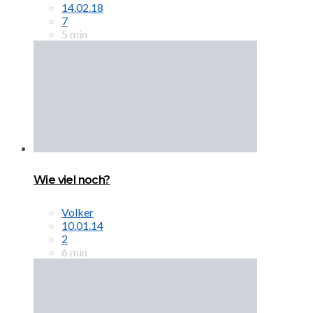
14.02.18
7
5 min
Wie viel noch?
Volker
10.01.14
2
6 min