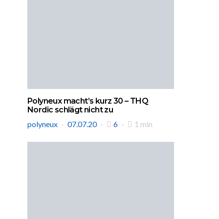
Polyneux macht’s kurz 30 – THQ
Nordic schlägt nicht zu
polyneux
07.07.20
6
1 min