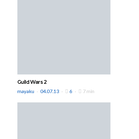
Guild Wars 2
mayaku
04.07.13
6
7 min