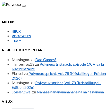
SEITEN
NEUX
PODCASTS
TEAM
NEUESTE KOMMENTARE
Missingno.
zu
Dad Games?
Timberfox13
zu
Polyneux tritt nach. Episode 19: Viva la
Nackenstarre
Flussel
zu
Polyneux spricht, Vol. 78 (Kristallkugel-Edition
2026)
Missingno.
zu
Polyneux spricht, Vol. 78 (Kristallkugel-
Edition 2026)
SpielerZwei
zu
Nanaaa nanananananana na na na nanana
VIEUX