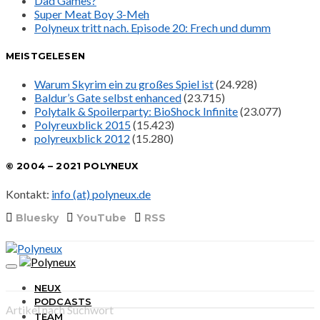
Dad Games?
Super Meat Boy 3-Meh
Polyneux tritt nach. Episode 20: Frech und dumm
MEISTGELESEN
Warum Skyrim ein zu großes Spiel ist
(24.928)
Baldur’s Gate selbst enhanced
(23.715)
Polytalk & Spoilerparty: BioShock Infinite
(23.077)
Polyreuxblick 2015
(15.423)
polyreuxblick 2012
(15.280)
© 2004 – 2021 POLYNEUX
Kontakt:
info (at) polyneux.de
Bluesky
YouTube
RSS
NEUX
PODCASTS
Artikel nach Suchwort
TEAM