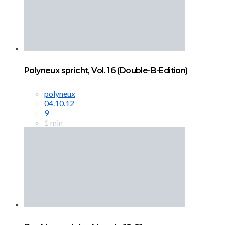
Polyneux spricht, Vol. 16 (Double-B-Edition)
polyneux
04.10.12
9
1 min