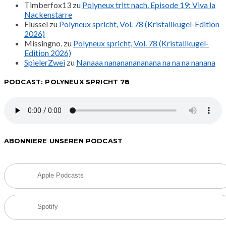
Timberfox13
zu
Polyneux tritt nach. Episode 19: Viva la
Nackenstarre
Flussel
zu
Polyneux spricht, Vol. 78 (Kristallkugel-Edition
2026)
Missingno.
zu
Polyneux spricht, Vol. 78 (Kristallkugel-
Edition 2026)
SpielerZwei
zu
Nanaaa nanananananana na na na nanana
PODCAST: POLYNEUX SPRICHT 78
ABONNIERE UNSEREN PODCAST
Apple Podcasts
Spotify