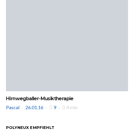
Hirnwegballer-Musiktherapie
Pascal
26.01.16
9
4 min
POLYNEUX EMPFIEHLT