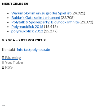
MEISTGELESEN
Warum Skyrim ein zu großes Spiel ist
(24.921)
Baldur’s Gate selbst enhanced
(23.708)
Polytalk & Spoilerparty: BioShock Infinite
(23.072)
Polyreuxblick 2015
(15.418)
polyreuxblick 2012
(15.277)
© 2004 – 2021 POLYNEUX
Kontakt:
info (at) polyneux.de
Bluesky
YouTube
RSS