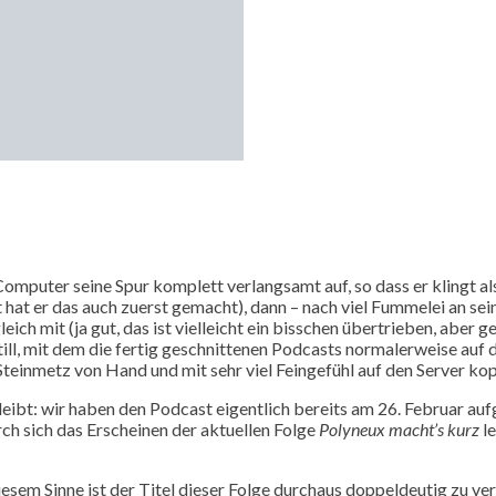
omputer seine Spur komplett verlangsamt auf, so dass er klingt al
at er das auch zuerst gemacht), dann – nach viel Fummelei an sei
ch mit (ja gut, das ist vielleicht ein bisschen übertrieben, aber 
ill, mit dem die fertig geschnittenen Podcasts normalerweise auf 
teinmetz von Hand und mit sehr viel Feingefühl auf den Server kop
 bleibt: wir haben den Podcast eigentlich bereits am 26. Februar 
ch sich das Erscheinen der aktuellen Folge
Polyneux macht’s kurz
le
sem Sinne ist der Titel dieser Folge durchaus doppeldeutig zu ver