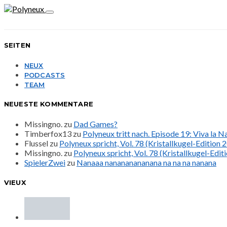
SEITEN
NEUX
PODCASTS
TEAM
NEUESTE KOMMENTARE
Missingno.
zu
Dad Games?
Timberfox13
zu
Polyneux tritt nach. Episode 19: Viva la 
Flussel
zu
Polyneux spricht, Vol. 78 (Kristallkugel-Edition 
Missingno.
zu
Polyneux spricht, Vol. 78 (Kristallkugel-Edit
SpielerZwei
zu
Nanaaa nanananananana na na na nanana
VIEUX