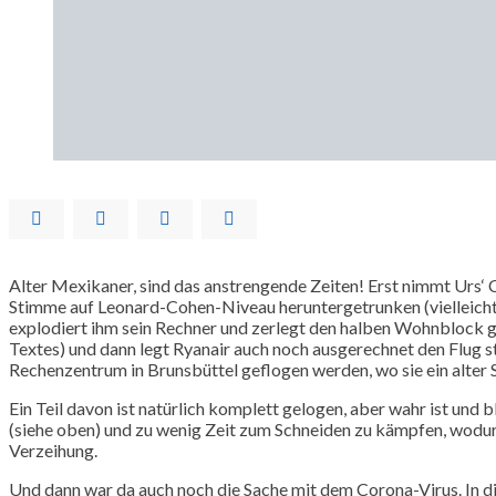
Alter Mexikaner, sind das anstrengende Zeiten! Erst nimmt Urs‘ C
Stimme auf Leonard-Cohen-Niveau heruntergetrunken (vielleicht h
explodiert ihm sein Rechner und zerlegt den halben Wohnblock glei
Textes) und dann legt Ryanair auch noch ausgerechnet den Flug st
Rechenzentrum in Brunsbüttel geflogen werden, wo sie ein alter S
Ein Teil davon ist natürlich komplett gelogen, aber wahr ist und
(siehe oben) und zu wenig Zeit zum Schneiden zu kämpfen, wodur
Verzeihung.
Und dann war da auch noch die Sache mit dem Corona-Virus. In die