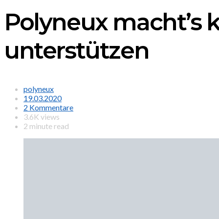
Polyneux macht’s k
unterstützen
polyneux
19.03.2020
2 Kommentare
3.6K views
2 minute read