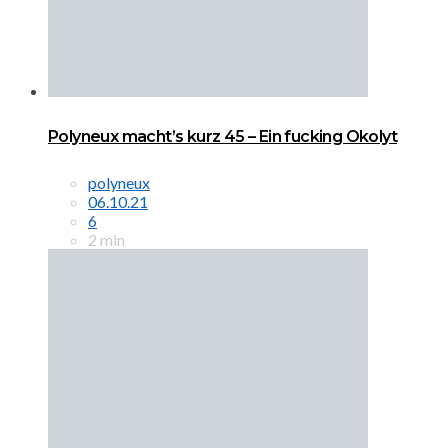
Polyneux macht’s kurz 45 – Ein fucking Okolyt
polyneux
06.10.21
6
2 min