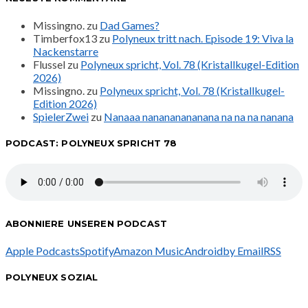
Missingno.
zu
Dad Games?
Timberfox13
zu
Polyneux tritt nach. Episode 19: Viva la
Nackenstarre
Flussel
zu
Polyneux spricht, Vol. 78 (Kristallkugel-Edition
2026)
Missingno.
zu
Polyneux spricht, Vol. 78 (Kristallkugel-
Edition 2026)
SpielerZwei
zu
Nanaaa nanananananana na na na nanana
PODCAST: POLYNEUX SPRICHT 78
ABONNIERE UNSEREN PODCAST
Apple Podcasts
Spotify
Amazon Music
Android
by Email
RSS
POLYNEUX SOZIAL