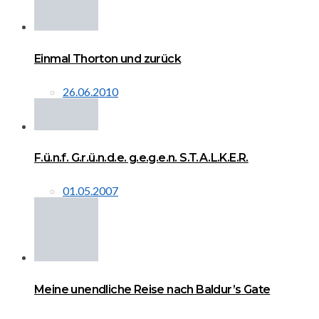
Einmal Thorton und zurück
26.06.2010
F.ü.n.f. G.r.ü.n.d.e. g.e.g.e.n. S.T.A.L.K.E.R.
01.05.2007
Meine unendliche Reise nach Baldur’s Gate