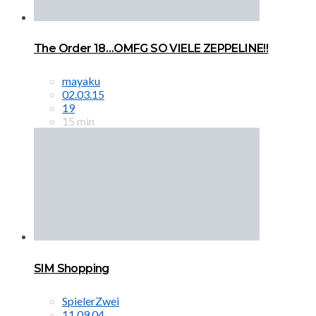
The Order 18…OMFG SO VIELE ZEPPELINE!!
mayaku
02.03.15
19
15 min
SIM Shopping
SpielerZwei
11.09.04