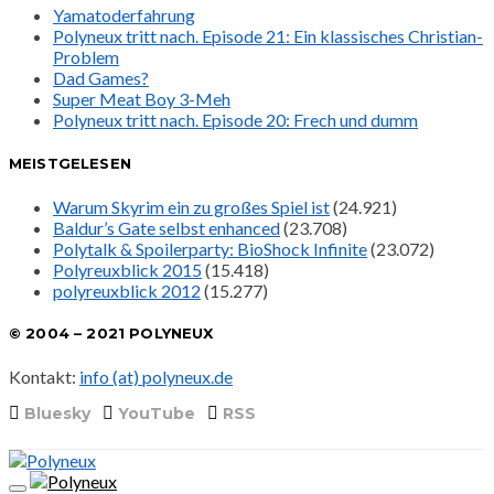
Yamatoderfahrung
Polyneux tritt nach. Episode 21: Ein klassisches Christian-
Problem
Dad Games?
Super Meat Boy 3-Meh
Polyneux tritt nach. Episode 20: Frech und dumm
MEISTGELESEN
Warum Skyrim ein zu großes Spiel ist
(24.921)
Baldur’s Gate selbst enhanced
(23.708)
Polytalk & Spoilerparty: BioShock Infinite
(23.072)
Polyreuxblick 2015
(15.418)
polyreuxblick 2012
(15.277)
© 2004 – 2021 POLYNEUX
Kontakt:
info (at) polyneux.de
Bluesky
YouTube
RSS