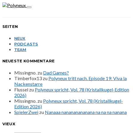
SEITEN
NEUX
PODCASTS
TEAM
NEUESTE KOMMENTARE
Missingno.
zu
Dad Games?
Timberfox13
zu
Polyneux tritt nach. Episode 19: Viva la
Nackenstarre
Flussel
zu
Polyneux spricht, Vol. 78 (Kristallkugel-Edition
2026)
Missingno.
zu
Polyneux spricht, Vol. 78 (Kristallkugel-
Edition 2026)
SpielerZwei
zu
Nanaaa nanananananana na na na nanana
VIEUX