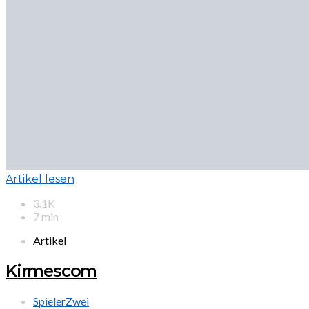
Artikel lesen
3.1K
7 min
Artikel
Kirmescom
SpielerZwei