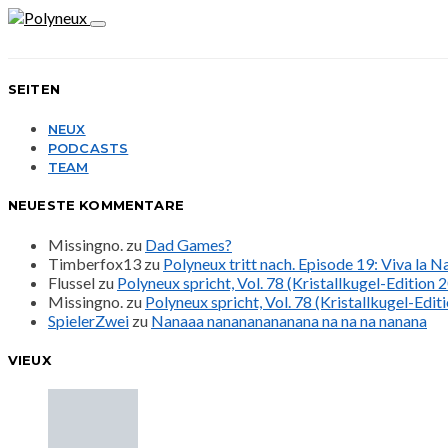
SEITEN
NEUX
PODCASTS
TEAM
NEUESTE KOMMENTARE
Missingno.
zu
Dad Games?
Timberfox13
zu
Polyneux tritt nach. Episode 19: Viva la 
Flussel
zu
Polyneux spricht, Vol. 78 (Kristallkugel-Edition 
Missingno.
zu
Polyneux spricht, Vol. 78 (Kristallkugel-Edit
SpielerZwei
zu
Nanaaa nanananananana na na na nanana
VIEUX