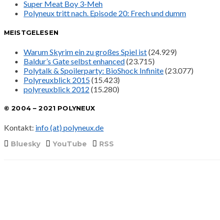
Super Meat Boy 3-Meh
Polyneux tritt nach. Episode 20: Frech und dumm
MEISTGELESEN
Warum Skyrim ein zu großes Spiel ist
(24.929)
Baldur’s Gate selbst enhanced
(23.715)
Polytalk & Spoilerparty: BioShock Infinite
(23.077)
Polyreuxblick 2015
(15.423)
polyreuxblick 2012
(15.280)
© 2004 – 2021 POLYNEUX
Kontakt:
info (at) polyneux.de
Bluesky
YouTube
RSS