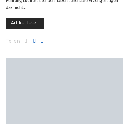
Führung Lucifers sterben haben sehen.Die Erzengel sagen
das nicht.…
Artikel lesen
Teilen