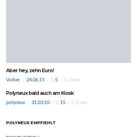
Aber hey, zehn Euro!
Volker
24.06.15
5
3 min
Polyneux bald auch am Kiosk
polyneux
31.03.10
15
2 min
POLYNEUX EMPFIEHLT