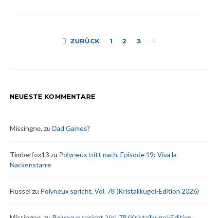
Seitennummer
ZURÜCK
1
2
3
4
der
Beiträge
NEUESTE KOMMENTARE
Missingno.
zu
Dad Games?
Timberfox13
zu
Polyneux tritt nach. Episode 19: Viva la
Nackenstarre
Flussel
zu
Polyneux spricht, Vol. 78 (Kristallkugel-Edition 2026)
Missingno.
zu
Polyneux spricht, Vol. 78 (Kristallkugel-Edition