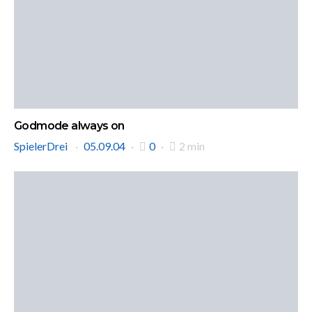
Godmode always on
SpielerDrei
05.09.04
0
2 min