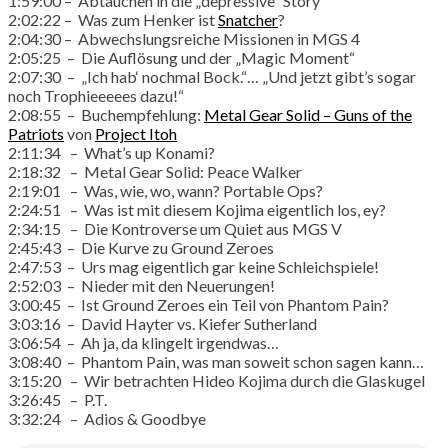
1:59:00 – Abtauchen in die „depressive“ Story
2:02:22 – Was zum Henker ist
Snatcher
?
2:04:30 – Abwechslungsreiche Missionen in MGS 4
2:05:25 – Die Auflösung und der „Magic Moment“
2:07:30 – „Ich hab‘ nochmal Bock.“… „Und jetzt gibt’s sogar
noch Trophieeeees dazu!“
2:08:55 – Buchempfehlung:
Metal Gear Solid – Guns of the
Patriots
von
Project Itoh
2:11:34 – What’s up Konami?
2:18:32 – Metal Gear Solid: Peace Walker
2:19:01 – Was, wie, wo, wann? Portable Ops?
2:24:51 – Was ist mit diesem Kojima eigentlich los, ey?
2:34:15 – Die Kontroverse um Quiet aus MGS V
2:45:43 – Die Kurve zu Ground Zeroes
2:47:53 – Urs mag eigentlich gar keine Schleichspiele!
2:52:03 – Nieder mit den Neuerungen!
3:00:45 – Ist Ground Zeroes ein Teil von Phantom Pain?
3:03:16 – David Hayter vs. Kiefer Sutherland
3:06:54 – Ah ja, da klingelt irgendwas…
3:08:40 – Phantom Pain, was man soweit schon sagen kann…
3:15:20 – Wir betrachten Hideo Kojima durch die Glaskugel
3:26:45 – P.T.
3:32:24 – Adios & Goodbye