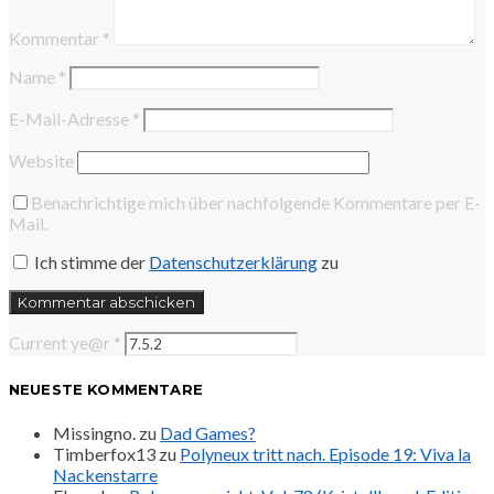
Kommentar
*
Name
*
E-Mail-Adresse
*
Website
Benachrichtige mich über nachfolgende Kommentare per E-
Mail.
Ich stimme der
Datenschutzerklärung
zu
Current ye@r
*
NEUESTE KOMMENTARE
Missingno.
zu
Dad Games?
Timberfox13
zu
Polyneux tritt nach. Episode 19: Viva la
Nackenstarre