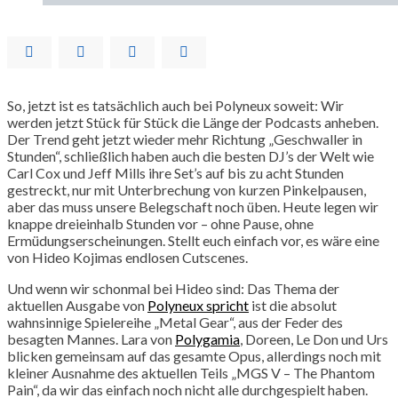
So, jetzt ist es tatsächlich auch bei Polyneux soweit: Wir
werden jetzt Stück für Stück die Länge der Podcasts anheben.
Der Trend geht jetzt wieder mehr Richtung „Geschwaller in
Stunden“, schließlich haben auch die besten DJ’s der Welt wie
Carl Cox und Jeff Mills ihre Set’s auf bis zu acht Stunden
gestreckt, nur mit Unterbrechung von kurzen Pinkelpausen,
aber das muss unsere Belegschaft noch üben. Heute legen wir
knappe dreieinhalb Stunden vor – ohne Pause, ohne
Ermüdungserscheinungen. Stellt euch einfach vor, es wäre eine
von Hideo Kojimas endlosen Cutscenes.
Und wenn wir schonmal bei Hideo sind: Das Thema der
aktuellen Ausgabe von
Polyneux spricht
ist die absolut
wahnsinnige Spielereihe „Metal Gear“, aus der Feder des
besagten Mannes. Lara von
Polygamia
, Doreen, Le Don und Urs
blicken gemeinsam auf das gesamte Opus, allerdings noch mit
kleiner Ausnahme des aktuellen Teils „MGS V – The Phantom
Pain“, da wir das einfach noch nicht alle durchgespielt haben.