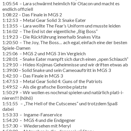
1:05:54 – Lara schwärmt heimlich für Otacon und macht es
endlich offiziell
1:08:22 – Das Finale in MGS 2
1:12:53 – Metal Gear Solid 3: Snake Eater
1:13:55 – Lara wollte The Fear’s Uniform und musste leiden
1:16:02 – The End ist der eigentliche „Big Boss“
1:19:23 – Die Rückführung innerhalb Snakes Vita
1:20:50 – The Joy, The Boss… ach egal, einfach eine der besten
Spiele-Damen
1:25:06 – MGS 2 und MGS 3 im Vergleich
1:28:01 – Snake Eater mampft sich durch einen „open Schlauch“
1:29:10 – Hideo Kojimas Geheimnisse und wir driften etwas ab
1:39:00 – Solid Snake und sein Cameoauftritt in MGS 3
1:42:10 – Das Finale in MGS 3
1:47:53 – Metal Gear Solid 4: Guns of the Patriots
1:49:52 – Als die grafische Bombe platzte
1:50:29 – Wir wollen es nochmal spielen und natürlich plati-i-
nieren!!! (höhö)
1:51:55 – „The Hell of the Cutscenes“ und trotzdem Spaß
dabei
1:53:33 – Ingame-Fanservice
1:54:20 – MGS 4 und die Endgegner
1:57:30 – Wiedersehen mit Meryl