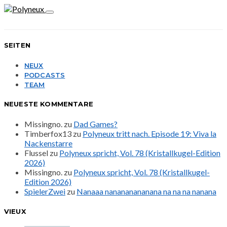
SEITEN
NEUX
PODCASTS
TEAM
NEUESTE KOMMENTARE
Missingno.
zu
Dad Games?
Timberfox13
zu
Polyneux tritt nach. Episode 19: Viva la
Nackenstarre
Flussel
zu
Polyneux spricht, Vol. 78 (Kristallkugel-Edition
2026)
Missingno.
zu
Polyneux spricht, Vol. 78 (Kristallkugel-
Edition 2026)
SpielerZwei
zu
Nanaaa nanananananana na na na nanana
VIEUX