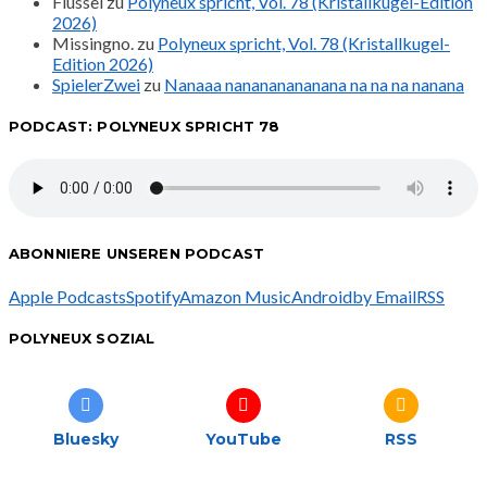
Flussel
zu
Polyneux spricht, Vol. 78 (Kristallkugel-Edition
2026)
Missingno.
zu
Polyneux spricht, Vol. 78 (Kristallkugel-
Edition 2026)
SpielerZwei
zu
Nanaaa nanananananana na na na nanana
PODCAST: POLYNEUX SPRICHT 78
ABONNIERE UNSEREN PODCAST
Apple Podcasts
Spotify
Amazon Music
Android
by Email
RSS
POLYNEUX SOZIAL
Bluesky
YouTube
RSS