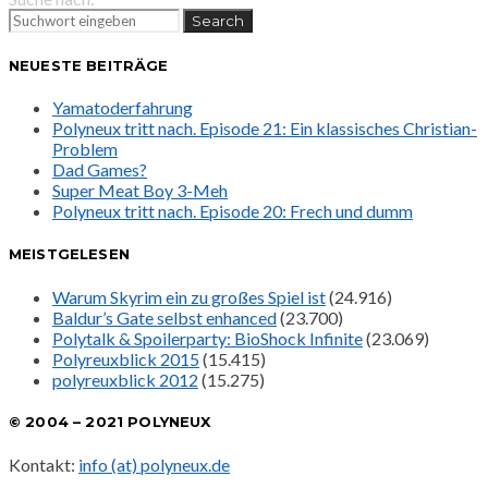
Search
NEUESTE BEITRÄGE
Yamatoderfahrung
Polyneux tritt nach. Episode 21: Ein klassisches Christian-
Problem
Dad Games?
Super Meat Boy 3-Meh
Polyneux tritt nach. Episode 20: Frech und dumm
MEISTGELESEN
Warum Skyrim ein zu großes Spiel ist
(24.916)
Baldur’s Gate selbst enhanced
(23.700)
Polytalk & Spoilerparty: BioShock Infinite
(23.069)
Polyreuxblick 2015
(15.415)
polyreuxblick 2012
(15.275)
© 2004 – 2021 POLYNEUX
Kontakt:
info (at) polyneux.de