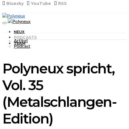
Bluesky
YouTube
RSS
NEUX
PODCASTS
Artikel
TEAM
Podcast
Polyneux spricht,
Vol. 35
(Metalschlangen-
Edition)