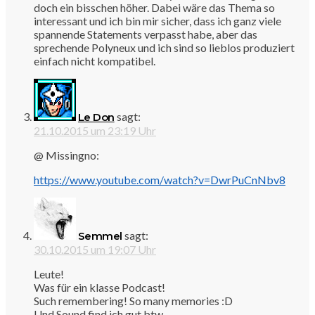
doch ein bisschen höher. Dabei wäre das Thema so
interessant und ich bin mir sicher, dass ich ganz viele
spannende Statements verpasst habe, aber das
sprechende Polyneux und ich sind so lieblos produziert
einfach nicht kompatibel.
sagt:
Le Don
21.10.2015 um 23:19 Uhr
@ Missingno:
https://www.youtube.com/watch?v=DwrPuCnNbv8
sagt:
Semmel
30.10.2015 um 19:07 Uhr
Leute!
Was für ein klasse Podcast!
Such remembering! So many memories :D
Und Sound find ich gut btw..