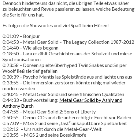
Dennoch hinderte uns das nicht, die übrigen Teile etwas näher
zu beleuchten und Revue passieren zu lassen, welche Bedeutung
die Serie für uns hat.
Es folgen die Shownotes und viel Spaß beim Hören!
0:01:09 – Bonjour
0:04:53 – Metal Gear Solid – The Legacy Collection 1987-2012
0:14:40 – Wie alles begann
0:18:50 – Lara erzählt Geschichten aus der Schulzeit und miese
Synchronisationen
0:23:58 – Doreen spielte überhyped Twin Snakes und Sniper
Woolf ließ sie tief gefallen
0:30:39 – Psycho Mantis las Spielstände aus und lachte uns aus
0:33:55 – Die Immersion zerstören könnte ruhig mal wieder
modern werden
0:40:45 – Metal Gear Solid und seine filmischen Qualitäten
0:44:33 – Buchvorstellung:
Metal Gear Solid by Ashly and
Anthony Burch
0:47:55 – Metal Gear Solid 2: Sons of Liberty
0:50:55 – Demo-CDs und die unberechtigte Furcht vor Raiden
0:57:09 – MGS 2 und seine „fast“ unkaputtbare Spielbarkeit
1:02:12 – Urs rusht durch die Metal-Gear-Welt
1:03:55 – MGS 2 und seine Bosskämpfe