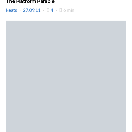
The Platform Parable
keats
27.09.11
4
6 min