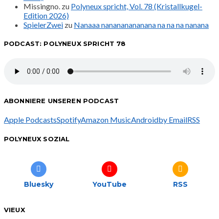
Missingno.
zu
Polyneux spricht, Vol. 78 (Kristallkugel-
Edition 2026)
SpielerZwei
zu
Nanaaa nanananananana na na na nanana
PODCAST: POLYNEUX SPRICHT 78
ABONNIERE UNSEREN PODCAST
Apple Podcasts
Spotify
Amazon Music
Android
by Email
RSS
POLYNEUX SOZIAL
Bluesky
YouTube
RSS
VIEUX