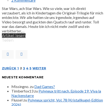
2 Kommentare
Star Wars, ach Star Wars. Wie so viele, war ich direkt
verzaubert, als ich in Kindertagen die Original-Trilogie für mich
entdeckte. Wir alle hatten sie uns irgendwie, irgendwo auf
Video besorgt und guckten den Quatsch rauf und runter. Toll
war das damals. Heute bin ich nicht mehr zwölf und ein
verbitterter,…
Artikel lesen
Teilen
Seitennummerierung
ZURÜCK
1
2
3
4
5
WEITER
NEUESTE KOMMENTARE
der
Missingno.
zu
Dad Games?
Beiträge
Timberfox13
zu
Polyneux tritt nach. Episode 19: Viva la
Nackenstarre
Flussel
zu
Polyneux spricht, Vol. 78 (Kristallkugel-Edition
2026)