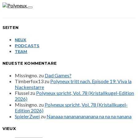
SEITEN
NEUX
PODCASTS
TEAM
NEUESTE KOMMENTARE
Missingno.
zu
Dad Games?
Timberfox13
zu
Polyneux tritt nach. Episode 19: Viva la
Nackenstarre
Flussel
zu
Polyneux spricht, Vol. 78 (Kristallkugel-Edition
2026)
Missingno.
zu
Polyneux spricht, Vol. 78 (Kristallkugel-
Edition 2026)
SpielerZwei
zu
Nanaaa nanananananana na na na nanana
VIEUX