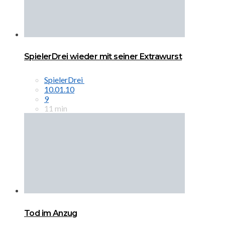
SpielerDrei wieder mit seiner Extrawurst
SpielerDrei
10.01.10
9
11 min
Tod im Anzug