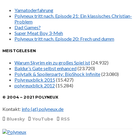
Yamatoderfahrung
Polyneux tritt nach. Episode 21: Ein klassisches Christian-
Problem
Dad Games?
Super Meat Boy 3-Meh
Polyneux tritt nach. Episode 20: Frech und dumm
MEISTGELESEN
Warum Skyrim ein zu großes Spiel ist
(24.932)
Baldur’s Gate selbst enhanced
(23.720)
Polytalk & Spoilerparty: BioShock Infinite
(23.080)
Polyreuxblick 2015
(15.427)
polyreuxblick 2012
(15.284)
© 2004 – 2021 POLYNEUX
Kontakt:
info (at) polyneux.de
Bluesky
YouTube
RSS